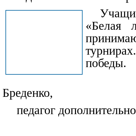
Учащи
«Белая
приним
турнира
победы.
Бреденко,
педагог дополнительн
МУДО