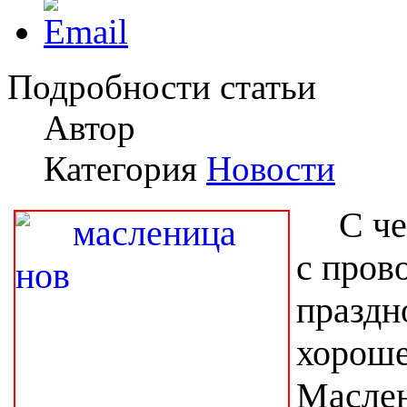
Подробности статьи
Автор
Категория
Новости
С че
с пров
праздн
хороше
Маслен