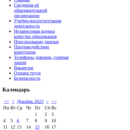
Сведения об
образовательной
организации
Учебно-воспитательная
деятельность
Независимая оценка
качества образования
Персональные данные
Противодействие
коррупции
Телефоны доверия, горячая
линия
Вакансии
Охрана труда
Безопасность
Календарь
<<
<
Декабрь 2023
>
>>
Пн
Вт
Ср
Чт
Пт
Сб
Вс
1
2
3
4
5
6
7
8
9
10
11
12
13
14
15
16
17