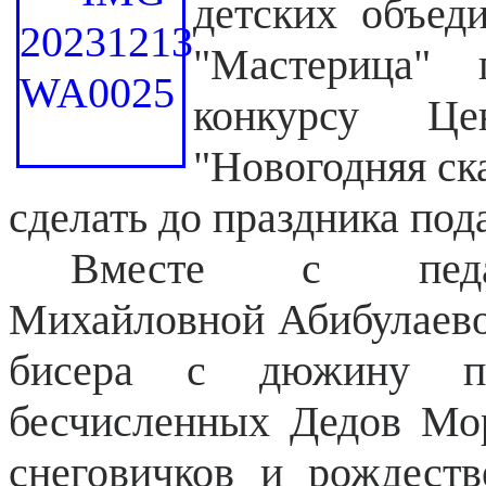
детских объед
"Мастерица" 
конкурсу Це
"Новогодняя ска
сделать до праздника под
Вместе с педаг
Михайловной Абибулаево
бисера с дюжину пр
бесчисленных Дедов Мор
снеговичков и рождестве