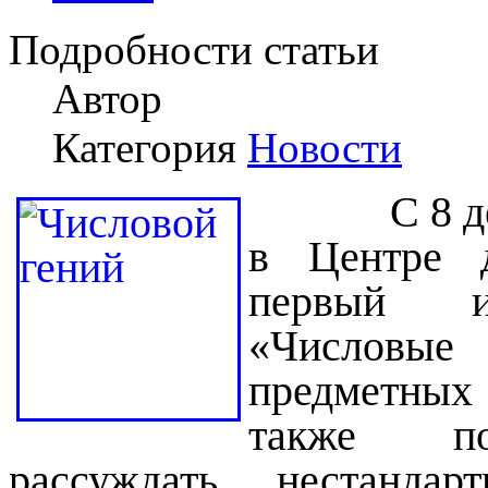
Подробности статьи
Автор
Категория
Новости
С 8 де
в Центре д
первый ин
«Числовые
предметных 
также по
рассуждать нестандар