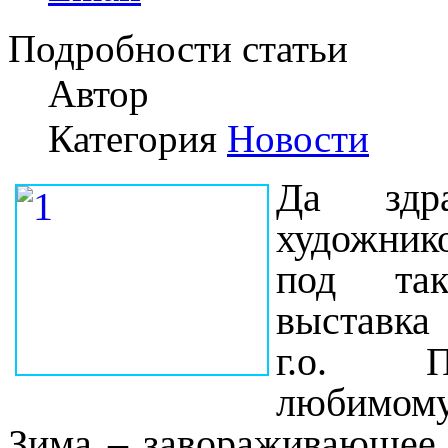
Подробности статьи
Автор
Категория
Новости
Д
а здр
художник
под так
выставка 
г.о. П
любимому 
Зима – завораживающее в