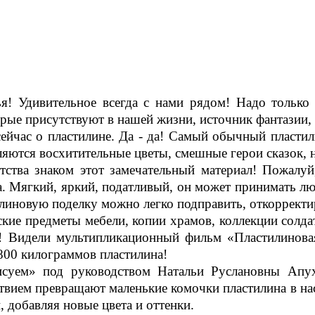
ья! Удивительное всегда с нами рядом! Надо только
рые присутствуют в нашей жизни, источник фантазии, 
ейчас о пластилине. Да - да! Самый обычный пластил
ляются восхитительные цветы, смешные герои сказок,
тства знаком этот замечательный материал! Пожалу
а. Мягкий, яркий, податливый, он может принимать лю
иновую поделку можно легко подправить, откорректир
рские предметы мебели, копии храмов, коллекции сол
и! Видели мультипликационный фильм «Пластилинова
 800 килограммов пластилина!
суем» под руководством Натальи Руслановны Апух
твием превращают маленькие комочки пластилина в на
 добавляя новые цвета и оттенки.