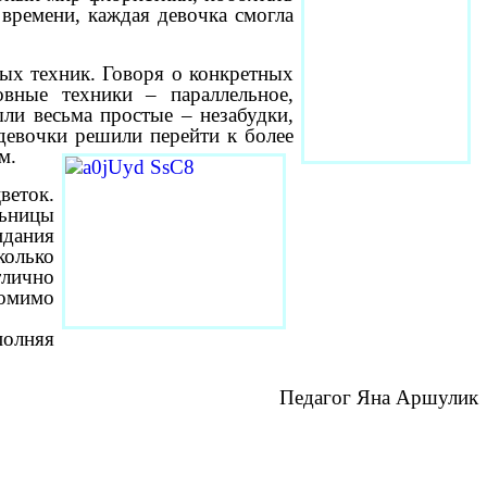
времени, каждая девочка смогла
ых техник. Говоря о конкретных
овные техники – параллельное,
ыли весьма простые – незабудки,
девочки решили перейти к более
м.
еток.
ьницы
идания
олько
тлично
Помимо
полняя
Педагог Яна Аршулик