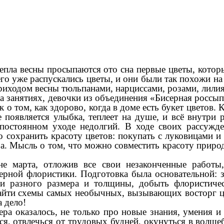
пла весны просыпаются ото сна первые цветы, котор
него уже распускались цветы, и они были так похожи н
приходом весны тюльпанами, нарциссами, розами, лили
нятиях, девочки из объединения «Бисерная россыпь
 том, как здорово, когда в доме есть букет цветов. 
 появляется улыбка, теплеет на душе, и всё внутри р
постоянном уходе недолгий. В ходе своих рассужде
о сохранить красоту цветов: покупать с луковицами и
ера. Мысль о том, что можно совместить красоту прир
не марта, отложив все свои незаконченные работ
рной флористики. Подготовка была основательной: з
ами разного размера и толщины, добыть флористич
найти схемы самых необычных, вызывающих восторг цв
 дело!
ера оказалось, не только про новые знания, умения 
ся, отвлечься от трудовых будней, окунуться в волш