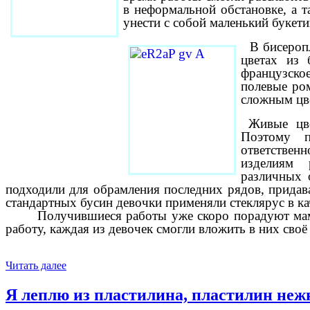
в неформальной обстановке, а 
унести с собой маленький букети
В бисеропле
цветах из 
французское
полевые ро
сложным цве
Живые цве
Поэтому п
ответствен
изделиям 
различных 
подходили для обрамления последних рядов, придав
стандартных бусин девочки применяли стеклярус в ка
Получившиеся работы уже скоро порадуют мам, б
работу, каждая из девочек смогли вложить в них своё
Читать далее
Я леплю из пластилина, пластилин нежн