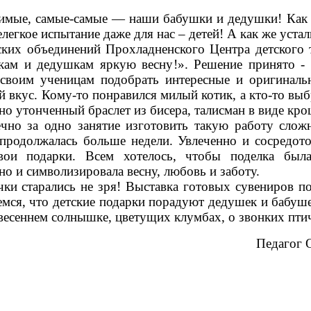
мые, самые-самые — наши бабушки и дедушки! Как ча
легкое испытание даже для нас – детей! А как же уста
 объединений Прохладненского Центра детского т
м и дедушкам яркую весну!». Решение принято - р
своим ученицам подобрать интересные и оригиналь
й вкус. Кому-то понравился милый котик, а кто-то вы
 но утонченный браслет из бисера, талисман в виде кр
о за одно занятие изготовить такую работу слож
 продолжалась больше недели. Увлеченно и сосредото
вои подарки. Всем хотелось, чтобы поделка был
но и символизировала весну, любовь и заботу.
арались не зря! Выставка готовых сувениров по
емся, что детские подарки порадуют дедушек и бабуш
весеннем солнышке, цветущих клумбах, о звонких пти
Педагог 