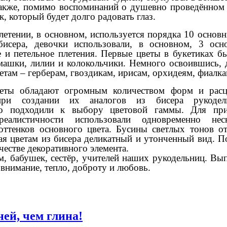
также, помимо воспоминаний о душевно проведённом 
к, который будет долго радовать глаз.
тении, в основном, используется порядка 10 основн
бисера, девочки использовали, в основном, 3 осн
 и петельное плетения. Первые цветы в букетиках б
машки, лилии и колокольчики. Немного освоившись, 
там – герберам, гвоздикам, ирисам, орхидеям, фиалка
ты обладают огромным количеством форм и расцв
ри создании их аналогов из бисера рукодел
но подходили к выбору цветовой гаммы. Для пр
реалистичности использовали одновременно неск
оттенков основного цвета. Бусины светлых тонов о
ая цветам из бисера деликатный и утонченный вид. 
честве декоративного элемента.
абушек, сестёр, учителей наших рукодельниц. Вы
 внимание, тепло, доброту и любовь.
ей, чем глина!