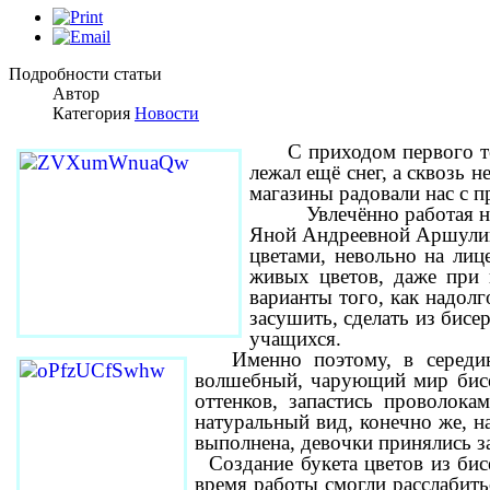
Подробности статьи
Автор
Категория
Новости
С приходом первого те
лежал ещё снег, а сквозь 
магазины радовали нас с 
Увлечённо работая на за
Яной Андреевной Аршулик о
цветами, невольно на лице
живых цветов, даже при 
варианты того, как надолг
засушить, сделать из бис
учащихся.
Именно поэтому, в середи
волшебный, чарующий мир бисе
оттенков, запастись проволок
натуральный вид, конечно же, 
выполнена, девочки принялись за
Создание букета цветов из бис
время работы смогли расслабить