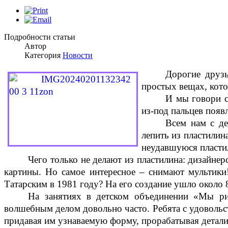
Подробности статьи
Автор
Категория
Новости
Д
орогие друз
простых вещах, кото
И мы говори с
из-под пальцев появ
Всем нам с де
лепить из пластилин
неудавшуюся пластил
Чего только не делают из пластилина: дизайне
картины. Но самое интересное – снимают мультик
Татарским в 1981 году? На его создание ушло около
На занятиях в детском объединении «Мы ри
волшебным делом довольно часто. Ребята с удовольс
придавая им узнаваемую форму, прорабатывая детали,