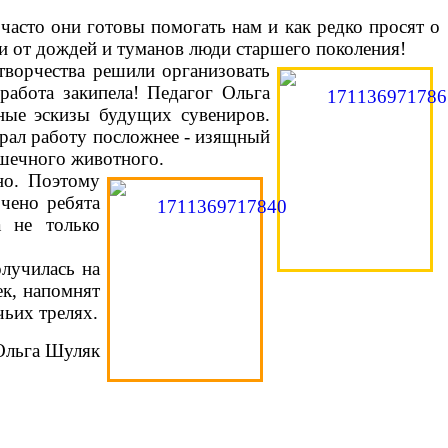
сто они готовы помогать нам и как редко просят о
ли от дождей и туманов люди старшего поколения!
ворчества решили организовать
абота закипела! Педагог Ольга
ные эскизы будущих сувениров.
брал работу посложнее - изящный
ошечного животного.
но. Поэтому
чено ребята
а не только
лучилась на
ек, напомнят
чьих трелях.
Ольга Шуляк