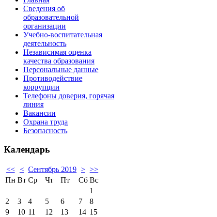
Сведения об
образовательной
организации
Учебно-воспитательная
деятельность
Независимая оценка
качества образования
Персональные данные
Противодействие
коррупции
Телефоны доверия, горячая
линия
Вакансии
Охрана труда
Безопасность
Календарь
<<
<
Сентябрь 2019
>
>>
Пн
Вт
Ср
Чт
Пт
Сб
Вс
1
2
3
4
5
6
7
8
9
10
11
12
13
14
15