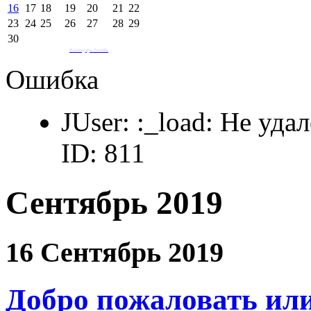
16
17
18
19
20
21
22
23
24
25
26
27
28
29
30
Календарь Joomla
Ошибка
JUser: :_load: Не уда
ID: 811
Сентябрь 2019
16 Сентябрь 2019
Добро пожаловать или